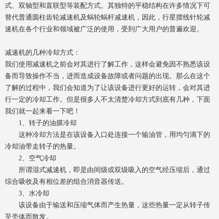
式、双轴型和直联型等装配方式。其独特的平稳结构在许多情况下可
替代普通圆柱齿轮减速机及蜗轮蜗杆减速机，因此，行星摆线针轮减
速机在各个行业和领域被广泛的使用，受到广大用户的普遍欢迎。
减速机的几种冷却方式：
我们使用减速机之前会对其进行了解工作，这样会避免因不熟悉该设
备而导致操作不当，进而造成设备故障或者问题的出现。那么在这个
了解的过程中，我们会知道为了让该设备进行更好的运转，会对其进
行一定的冷却工作。但是很多人不太清楚冷却方式到底有几种，下面
我们就一起来看一下吧！
1、转子的油膜冷却
这种冷却方法是在该设备入口处连接一个输油管，用均匀滴下的
冷却油带走转子的热量。
2、空气冷却
所谓湿式减速机，即是由间级或双级吸入的空气经压缩后，通过
综合吸收及有相位差的组合消音器传送。
3、水冷却
该设备由于输送和压缩气体而产生热量，这些热量一定从转子传
至壳体而散发。