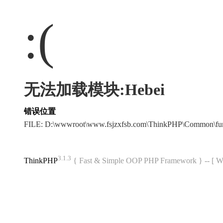
:(
无法加载模块:Hebei
错误位置
FILE: D:\wwwroot\www.fsjzxfsb.com\ThinkPHP\Common\fu
3.1.3
ThinkPHP
{ Fast & Simple OOP PHP Framework } -- 