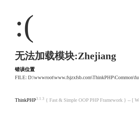
:(
无法加载模块:Zhejiang
错误位置
FILE: D:\wwwroot\www.fsjzxfsb.com\ThinkPHP\Common\fu
3.1.3
ThinkPHP
{ Fast & Simple OOP PHP Framework } -- 