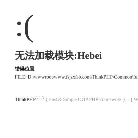
:(
无法加载模块:Hebei
错误位置
FILE: D:\wwwroot\www.fsjzxfsb.com\ThinkPHP\Common\fu
3.1.3
ThinkPHP
{ Fast & Simple OOP PHP Framework } -- 