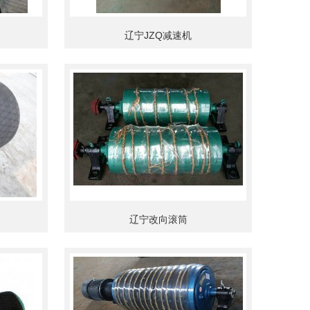
辽宁JZQ减速机
辽宁改向滚筒