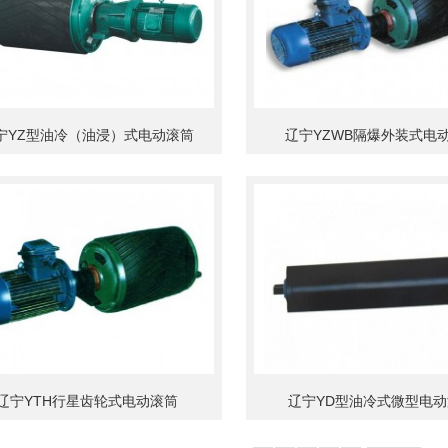
宁YZ型油冷（油浸）式电动滚筒
辽宁YZWB隔爆外装式电
辽宁YTH行星齿轮式电动滚筒
辽宁YD型油冷式微型电