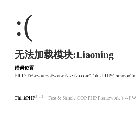
:(
无法加载模块:Liaoning
错误位置
FILE: D:\wwwroot\www.fsjzxfsb.com\ThinkPHP\Common\fu
3.1.3
ThinkPHP
{ Fast & Simple OOP PHP Framework } -- 