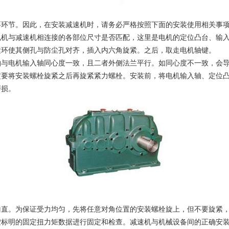
节。因此，在安装减速机时，请务必严格按照下面的安装使用相关事项
与减速机相连接的各部位尺寸是否匹配，这里是电机的定位凸台、输入
环使其侧孔与防尘孔对齐，插入内六角旋紧。之后，取走电机轴键。
电机输入轴同心度一致，且二者外侧法兰平行。如同心度不一致，会导
定要将安装螺栓旋紧之后再旋紧紧力螺栓。安装前，将电机输入轴、定位
磨损。
。为保证受力均匀，先将任意对角位置的安装螺栓旋上，但不要旋紧，
按标明的固定扭力矩数据进行固定和检查。减速机与机械设备间的正确安