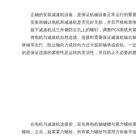
正确的安装减速机设备，是保证机械设备正常运行的重要环
安装前确认电机和减速机是否完好无损，并且严格检查电机
旋下减速机法兰外侧防尘孔上的螺钉，调整PCS系统夹紧
将电机与减速机自然连接。连接时需要保证减速机输出轴与
铁锤等击打，防止轴向力或径向力过大损坏轴承或齿轮。一
的是保证连接的紧密性及运转的灵活性，并且防止不必要的
在电机与减速机连接前，应先将电机轴键槽与紧力螺栓垂直
螺栓。之后，旋紧紧力螺栓。所有紧力螺栓均需用力矩板手