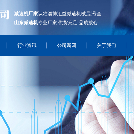
减速机厂家
认准淄博汇益减速机械,型号全
山东减速机
专业厂家,供货充足,品质放心
行业资讯
公司新闻
关于我们