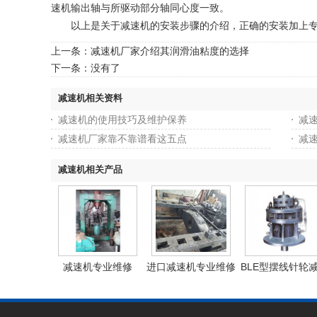
速机输出轴与所驱动部分轴同心度一致。
以上是关于减速机的安装步骤的介绍，正确的安装加上专
上一条：
减速机厂家介绍其润滑油粘度的选择
下一条：没有了
减速机相关资料
减速机的使用技巧及维护保养
减
减速机厂家靠不靠谱看这五点
减
减速机相关产品
减速机专业维修
进口减速机专业维修
BLE型摆线针轮
（500吨压力机)
（1500吨压...
机