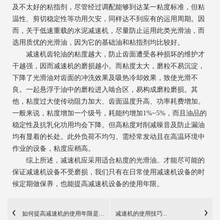
及不太好的粘指剂，尽管经过调配能够到达某一粘度标准，但粘
温性、剪切稳定性等功用欠安，同样达不到应有的运用周期。因
而，关于低速重载的水泥减速机，尽量防止运用此类光滑油，而
选用质优的光滑油，因为它的基础油和粘指剂均比较好。
减速机齿轮油的粘度越大，防止齿面遭受各种损坏的维护才
干越强，因而减速机的磨损越小。而粘度太大，磨粒不易沉淀，
下降了光滑油对齿面的冲洗效果及吸热冷却效果，致使光滑不
良。一起悬浮于油中的磨粒进入啮合区，易构成磨粒磨损。其
他，粘度过大使传动阻力加大、齿面温度升高、功率耗费增加。
一般来说，粘度增加一个级号，耗能约增加1%~5%，而且油品的
稳定性及抗乳化功用均会下降。但高粘度对削减噪音及防止漏油
均有显着的长处。此外负荷不均匀、需经常发动且在高温环境中
作业的设备，粘度应稍高。
综上所述，减速机应采用适合粘度的光滑油。才能尽可能的
保证减速机设备不受磨损，我们只有在日常使用减速机设备的时
候定期做保养，也能提高减速机设备的使用年限。
如何提高减速机的使用年限是我们所关注的问题
减速机的使用技巧...