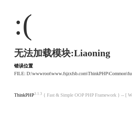
:(
无法加载模块:Liaoning
错误位置
FILE: D:\wwwroot\www.fsjzxfsb.com\ThinkPHP\Common\fu
3.1.3
ThinkPHP
{ Fast & Simple OOP PHP Framework } -- 